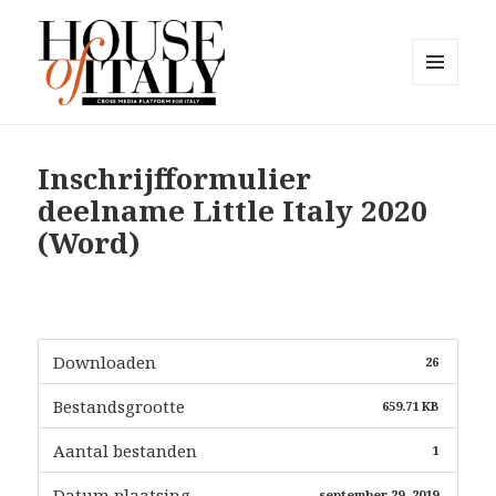
MENU
EN
House of Italy
WIDGETS
Inschrijfformulier
deelname Little Italy 2020
(Word)
Downloaden
26
Bestandsgrootte
659.71 KB
Aantal bestanden
1
Datum plaatsing
september 29, 2019