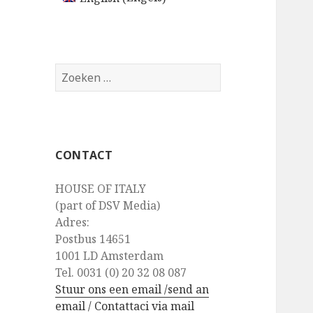
Z
o
e
k
e
CONTACT
n
n
HOUSE OF ITALY
a
(part of DSV Media)
a
Adres:
r
Postbus 14651
:
1001 LD Amsterdam
Tel. 0031 (0) 20 32 08 087
Stuur ons een email /send an
email / Contattaci via mail