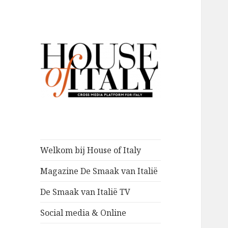
Cross media platform about
House of Italy
Italy
Welkom bij House of Italy
Magazine De Smaak van Italië
De Smaak van Italië TV
Social media & Online